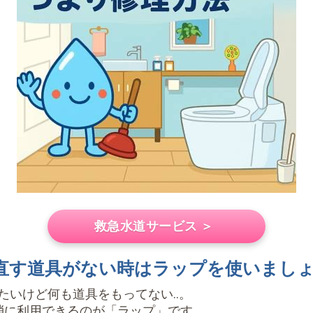
救急水道サービス ＞
.直す道具がない時はラップを使いまし
たいけど何も道具をもってない..。
消に利用できるのが「ラップ」です。