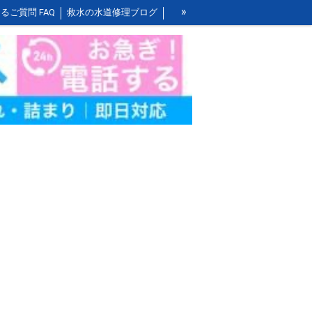
»
るご質問 FAQ
救水の水道修理ブログ
お風呂の作業料金
洗面所の作業料金