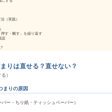
麗にする
方法（実践）
る
を「押す・離す」を繰り返す
確認
?
の詰まりは直せる？直せない？
する）
つまりの原因
ーパー・ちり紙・ティッシュペーパー）