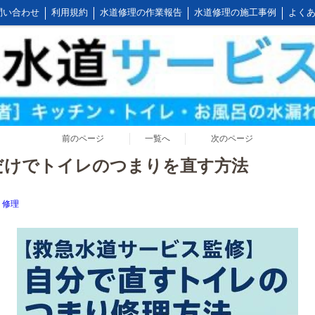
問い合わせ
利用規約
水道修理の作業報告
水道修理の施工事例
よくあ
公式LINEアカウント
会社概要
キッチンの作業料金
トイレの作業料金
前のページ
一覧へ
次のページ
だけでトイレのつまりを直す方法
り修理