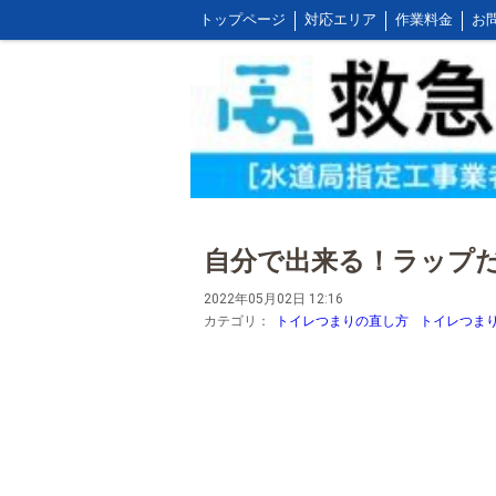
トップページ
対応エリア
作業料金
お
お客様の声とご感想
WEB割引ご利用方法
屋外の作業料金
自分で出来る！ラップ
2022年05月02日 12:16
カテゴリ：
トイレつまりの直し方
トイレつま