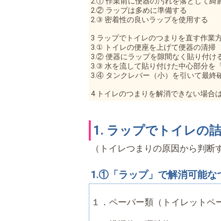
2.① 作業前に便器の汚れを落として綺
2.② ラップは多めに準備する
2.③ 密着性の良いラップを使用する
3 ラップでトイレのつまりを直す作業
3.① トイレの便座を上げて便器の清掃
3.② 便器にラップを隙間なく貼り付け
3.③ 水を流して貼り付けた中心部分
3.④ タンクレバー（小）を引いて最終
4 トイレのつまりを解消できない場合は
1. ラップでトイレ
（トイレつまりの原因から判断
1.①「ラップ」で解消可能な
１．ペーパー類（トイレットペ