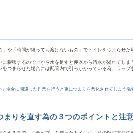
の」や「時間が経っても溶けないもの」でトイレをつまらせた
いに膨張するので上から水を足すと便器から汚水が溢れてしま
レをつまらせた場合には配管内で引っかかっている為、ラップ
い」場合に間違った作業を行うと更につまりを悪化させてしまう場
のつまりを直す為の３つのポイントと注
押さえる事で、「ラップ」を使ったトイレつまりの解消方法の