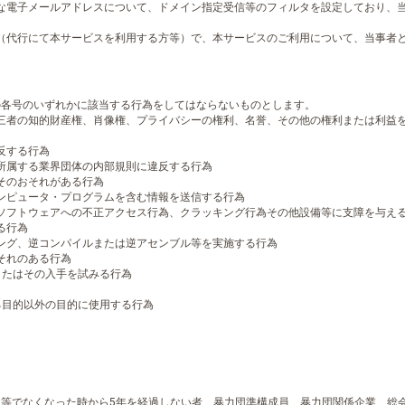
な電子メールアドレスについて、ドメイン指定受信等のフィルタを設定しており、
（代行にて本サービスを利用する方等）で、本サービスのご利用について、当事者
下の各号のいずれかに該当する行為をしてはならないものとします。
三者の知的財産権、肖像権、プライバシーの権利、名誉、その他の権利または利益
反する行為
所属する業界団体の内部規則に違反する行為
そのおそれがある行為
ンピュータ・プログラムを含む情報を送信する行為
ソフトウェアへの不正アクセス行為、クラッキング行為その他設備等に支障を与え
る行為
ング、逆コンパイルまたは逆アセンブル等を実施する行為
それのある行為
またはその入手を試みる行為
る目的以外の目的に使用する行為
団員等でなくなった時から5年を経過しない者、暴力団準構成員、暴力団関係企業、総