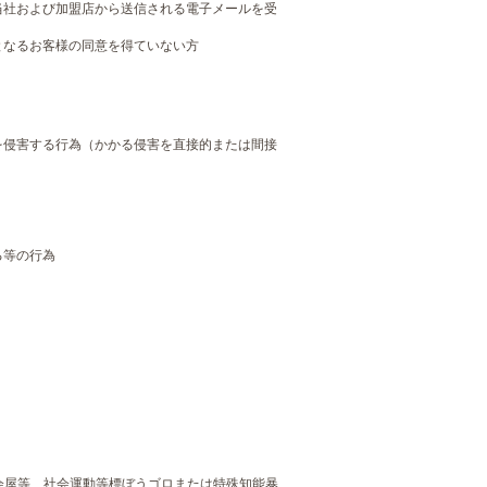
当社および加盟店から送信される電子メールを受
となるお客様の同意を得ていない方
を侵害する行為（かかる侵害を直接的または間接
る等の行為
会屋等、社会運動等標ぼうゴロまたは特殊知能暴