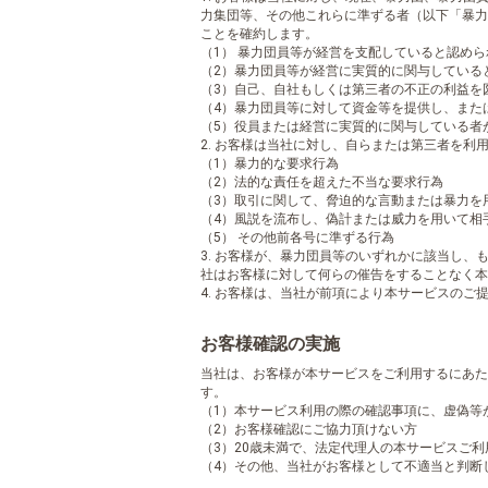
力集団等、その他これらに準ずる者（以下「暴力
ことを確約します。
（1） 暴力団員等が経営を支配していると認め
（2）暴力団員等が経営に実質的に関与している
（3）自己、自社もしくは第三者の不正の利益を
（4）暴力団員等に対して資金等を提供し、また
（5）役員または経営に実質的に関与している者
2. お客様は当社に対し、自らまたは第三者を
（1）暴力的な要求行為
（2）法的な責任を超えた不当な要求行為
（3）取引に関して、脅迫的な言動または暴力を
（4）風説を流布し、偽計または威力を用いて相
（5） その他前各号に準ずる行為
3. お客様が、暴力団員等のいずれかに該当し
社はお客様に対して何らの催告をすることなく本
4. お客様は、当社が前項により本サービスの
お客様確認の実施
当社は、お客様が本サービスをご利用するにあた
す。
（1）本サービス利用の際の確認事項に、虚偽等
（2）お客様確認にご協力頂けない方
（3）20歳未満で、法定代理人の本サービスご
（4）その他、当社がお客様として不適当と判断