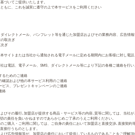
に基づいてご提供いたします。
くとともに、これを誠実に遵守の上で本サービスをご利用ください
Ｓ、ダイレクトメール、パンフレット等を通じた加盟店およびその業務内容、広告情報
求の取次ぎ
取次ぎ
は、本サイトまたは当社から通知される電子メールに定める期間内にお客様に対し電話
当社は電話、電子メール、SMS、ダイレクトメール等により下記の各種ご連絡を行い
するためのご連絡
の確認および他の本サービス利用のご連絡
ービス、プレゼントキャンペーンのご連絡
連絡
否およびその履行､加盟店が提供する商品・サービス等の内容､質等に関しては、当社
切の責任を負いかねますのであらかじめご了承のうえご利用ください。
ス等のご購入・ご利用に関しては、ご自身の責任において加盟店と直接交渉､直接契約
直接行うものとします。
品および広告情報等が、加盟店の責任において提供しているものであることをご理解