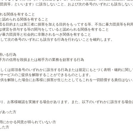
団員等」といいます）に該当しないこと、および次の各号のいずれにも該当しない
られる関係を有すること
と認められる関係を有すること
図る目的または第三者に損害を加える目的をもってする等、不当に暴力団員等を利
は便宜を供与する等の関与をしていると認められる関係を有すること
が暴力団員等と社会的に非難されるべき関係を有すること
利用して次の各号のいずれにも該当する行為を行わないことを確約します。
用いる行為
手方の信用を毀損または相手方の業務を妨害する行為
、もしくは前項各号のいずれかに該当する行為または規定にもとづく表明・確約に関
サービスのご提供を解除することができるものとします。
ご提供を解除した場合にお客様に損害が生じたとしてもこれを一切賠償する責任はな
り、お客様確認を実施する場合があります。また、以下のいずれかに該当する場合
があった方
利用にかかる同意が得られていない方
した方