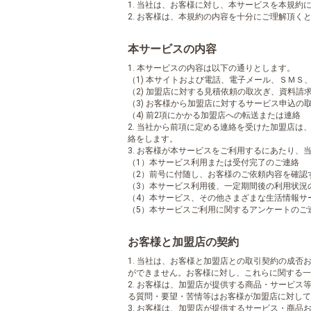
1. 当社は、お客様に対し、本サービスを本規約
2. お客様は、本規約の内容を十分にご理解頂
本サービスの内容
1. 本サービスの内容は以下の通りとします。
（1) 本サイトおよび電話、電子メール、ＳＭ
（2) 加盟店に対する見積依頼の取次ぎ、資料請
（3) お客様から加盟店に対するサービス申込の
（4) 前2項にかかる加盟店への転送または連絡
2. 当社から前項に定める連絡を受けた加盟店
絡をします。
3. お客様が本サービスをご利用するにあたり、
（1）本サービス利用または受付完了のご連絡
（2）前号に付随し、お客様のご依頼内容を確認
（3）本サービス利用後、一定期間後の利用状況
（4）本サービス、その他さまざまな生活情報サ
（5）本サービスご利用に関するアンケートのご
お客様と加盟店の契約
1. 当社は、お客様と加盟店との取引契約の成
ができません。お客様に対し、これらに関する一
2. お客様は、加盟店が提供する商品・サービ
る質問・要望・苦情等はお客様が加盟店に対して
3. お客様は、加盟店が提供するサービス・商