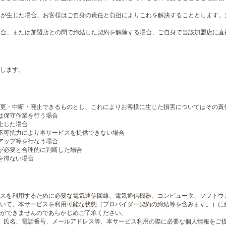
問題が生じた場合、お客様はご自身の責任と負担によりこれを解決することとします
す場合、または加盟店との間で締結した契約を解除する場合、ご自身で当該加盟店に
します。
更・中断・廃止できるものとし、これによりお客様に生じた損害についてはその責
は保守作業を行う場合
止した場合
不可抗力により本サービスを提供できない場合
アップ等を行なう場合
が必要と合理的に判断した場合
を得ない場合
スを利用するために必要な電気通信回線、電気通信機器、コンピュータ、ソフトウ
いて、本サービスを利用可能な状態（プロバイダー契約の締結等を含みます。）に
ができませんのであらかじめご了承ください。
、氏名、電話番号、メールアドレス等、本サービス利用の際に必要な個人情報をご