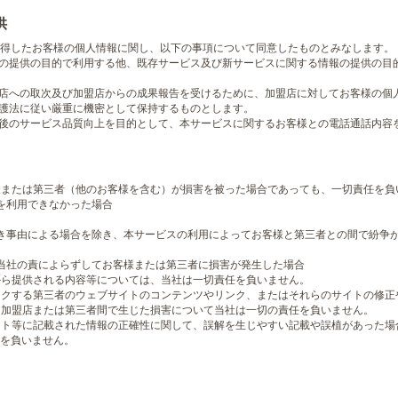
供
得したお客様の個人情報に関し、以下の事項について同意したものとみなします。
スの提供の目的で利用する他、既存サービス及び新サービスに関する情報の提供の目
盟店への取次及び加盟店からの成果報告を受けるために、加盟店に対してお客様の個
保護法に従い厳重に機密として保持するものとします。
今後のサービス品質向上を目的として、本サービスに関するお客様との電話通話内容
客様または第三者（他のお客様を含む）が損害を被った場合であっても、一切責任を負
を利用できなかった場合
き事由による場合を除き、本サービスの利用によってお客様と第三者との間で紛争
当社の責によらずしてお客様または第三者に損害が発生した場合
者から提供される内容等については、当社は一切責任を負いません。
リンクする第三者のウェブサイトのコンテンツやリンク、またはそれらのサイトの修
様と加盟店または第三者間で生じた損害について当社は一切の責任を負いません。
レット等に記載された情報の正確性に関して、誤解を生じやすい記載や誤植があった
を負いません。