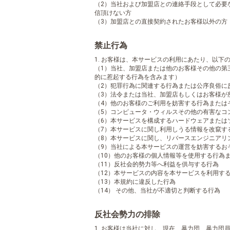
（2）当社および加盟店との連絡手段として必要
信頂けない方
（3）加盟店との直接契約されたお客様以外の方
禁止行為
1. お客様は、本サービスの利用にあたり、以
（1）当社、加盟店または他のお客様その他の第
的に惹起する行為を含みます）
（2）犯罪行為に関連する行為または公序良俗に
（3）法令または当社、加盟店もしくはお客様が
（4）他のお客様のご利用を妨害する行為または
（5）コンピュータ・ウィルスその他の有害なコ
（6）本サービスを構成するハードウェアまたは
（7）本サービスに関し利用しうる情報を改竄す
（8）本サービスに関し、リバースエンジニアリ
（9）当社による本サービスの運営を妨害するお
（10）他のお客様の個人情報等を使用する行為
（11）反社会的勢力等へ利益を供与する行為
（12）本サービスの内容を本サービスを利用す
（13）本規約に違反した行為
（14） その他、当社が不適切と判断する行為
反社会勢力の排除
1. お客様は当社に対し、現在、暴力団、暴力