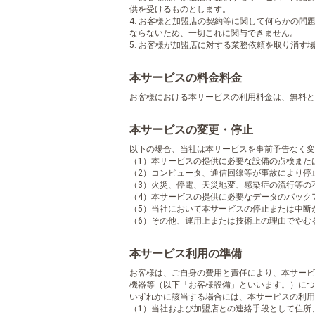
供を受けるものとします。
4. お客様と加盟店の契約等に関して何らかの
ならないため、一切これに関与できません。
5. お客様が加盟店に対する業務依頼を取り消
本サービスの料金料金
お客様における本サービスの利用料金は、無料と
本サービスの変更・停止
以下の場合、当社は本サービスを事前予告なく変
（1）本サービスの提供に必要な設備の点検また
（2）コンピュータ、通信回線等が事故により停
（3）火災、停電、天災地変、感染症の流行等の
（4）本サービスの提供に必要なデータのバック
（5）当社において本サービスの停止または中断
（6）その他、運用上または技術上の理由でやむ
本サービス利用の準備
お客様は、ご自身の費用と責任により、本サービ
機器等（以下「お客様設備」といいます。）につ
いずれかに該当する場合には、本サービスの利用
（1）当社および加盟店との連絡手段として住所