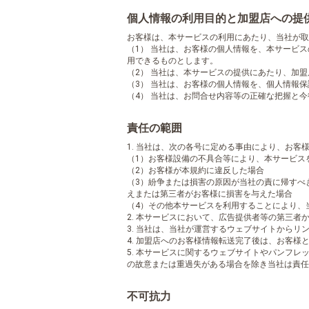
個人情報の利用目的と加盟店への提
お客様は、本サービスの利用にあたり、当社が取
（1） 当社は、お客様の個人情報を、本サービ
用できるものとします。
（2） 当社は、本サービスの提供にあたり、加
（3） 当社は、お客様の個人情報を、個人情報
（4） 当社は、お問合せ内容等の正確な把握と
責任の範囲
1. 当社は、次の各号に定める事由により、お
（1）お客様設備の不具合等により、本サービス
（2）お客様が本規約に違反した場合
（3）紛争または損害の原因が当社の責に帰すべ
えまたは第三者がお客様に損害を与えた場合
（4）その他本サービスを利用することにより、
2. 本サービスにおいて、広告提供者等の第三
3. 当社は、当社が運営するウェブサイトから
4. 加盟店へのお客様情報転送完了後は、お客
5. 本サービスに関するウェブサイトやパンフ
の故意または重過失がある場合を除き当社は責任
不可抗力