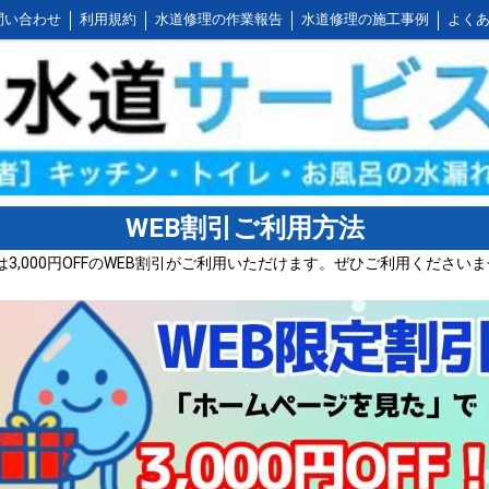
問い合わせ
利用規約
水道修理の作業報告
水道修理の施工事例
よくあ
公式LINEアカウント
会社概要
キッチンの作業料金
トイレの作業料金
WEB割引ご利用方法
,000円OFFのWEB割引がご利用いただけます。ぜひご利用ください