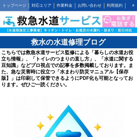
»
トップページ
対応エリア
作業料金
お問い合わせ
利用規約
水道修理の作業報告
水道修理の施工事例
よくあるご質問 FAQ
救水の水道修理ブログ
お客様の声とご感想
WEB割引ご利用方法
公式LINEアカウント
会社概要
キッチンの作業料金
救水の水道修理ブログ
トイレの作業料金
お風呂の作業料金
洗面所の作業料金
こちらでは救急水道サービス監修による「暮らしの水道お役
立ち情報」、「トイレのつまりの直し方」、「水道に関する
屋外の作業料金
豆知識」などプロ視点での記事を多数掲載しております。ま
た、急な災害時に役立つ「水まわり防災マニュアル【保存
版】」は印刷して保管できるようにPDF化も可能となってお
ります。ぜひご一読ください。