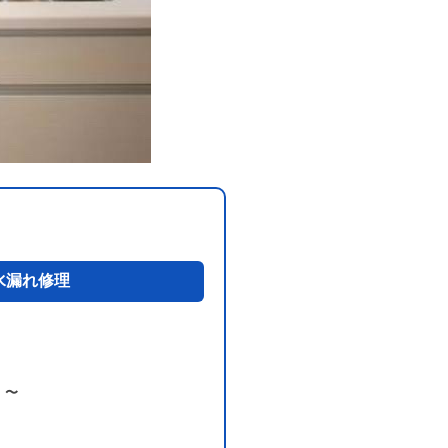
水漏れ修理
）〜